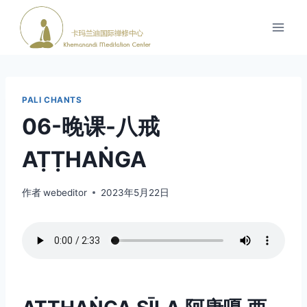
跳
到
内
容
PALI CHANTS
06-晚课-八戒
AṬṬHAṄGA
作者
webeditor
2023年5月22日