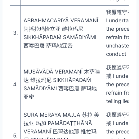
我愿遵守不淫
ABRAHMACARIYĀ VERAMAṆĪ
I undertake
阿播拉玛恰立亚 维拉玛尼
the precept t
3.
SIKKHĀPADAṀ SAMĀDIYĀMI
refrain from
西喀巴唐 萨玛地亚密
unchaste
conduct
我愿遵守不妄
MUSĀVĀDĀ VERAMAṆĪ 木萨哇
戒 I undertak
达 维拉玛尼 SIKKHĀPADAṀ
4.
the precept t
SAMĀDIYĀMI 西喀巴唐 萨玛地
refrain from
亚密
telling lies
SURĀ MERAYA MAJJA 苏拉 美
我愿遵守不饮
拉亚 玛加 PAMĀDAṬṬHĀNĀ
戒 I undertak
VERAMAṆĪ 巴玛达他那 维拉玛
the precept t
5.