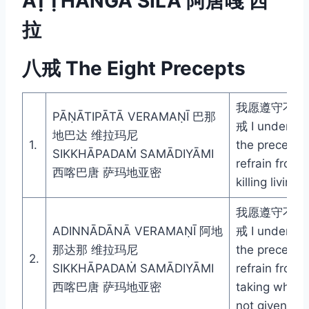
AṬṬHAṄGA SĪLA 阿唐嘎 西
拉
八戒 The Eight Precepts
我愿遵守不杀
PĀṆĀTIPĀTĀ VERAMAṆĪ 巴那
戒 I undertak
地巴达 维拉玛尼
1.
the precept t
SIKKHĀPADAṀ SAMĀDIYĀMI
refrain from
西喀巴唐 萨玛地亚密
killing living
我愿遵守不偷
ADINNĀDĀNĀ VERAMAṆĪ 阿地
戒 I undertak
那达那 维拉玛尼
the precept t
2.
SIKKHĀPADAṀ SAMĀDIYĀMI
refrain from
西喀巴唐 萨玛地亚密
taking what i
not given