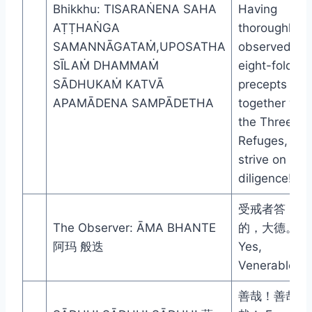
Bhikkhu: TISARAṄENA SAHA
Having
AṬṬHAṄGA
thoroughly
SAMANNĀGATAṀ,UPOSATHA
observed th
SĪLAṀ DHAMMAṀ
eight-fold
SĀDHUKAṀ KATVĀ
precepts
APAMĀDENA SAMPĀDETHA
together wit
the Three
Refuges,
strive on wit
diligence!
受戒者答： 
The Observer: ĀMA BHANTE
的，大德。
阿玛 般迭
Yes,
Venerable Sir
善哉！善哉！