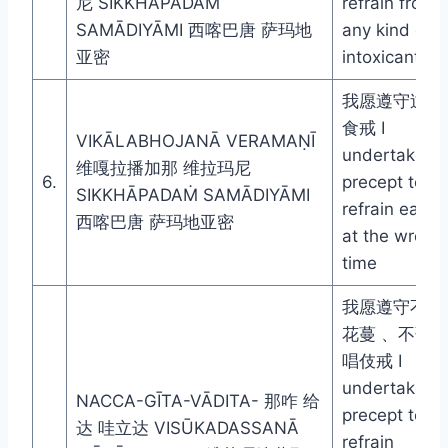
尼 SIKKHĀPADAṀ
refrain from
SAMĀDIYĀMI 西喀巴唐 萨玛地
any kind of
亚密
intoxicants
我愿遵守过午
食戒 I
VIKĀLABHOJANĀ VERAMAṆĪ
undertake th
维嘎拉播加那 维拉玛尼
6.
precept to
SIKKHĀPADAṀ SAMĀDIYĀMI
refrain eatin
西喀巴唐 萨玛地亚密
at the wrong
time
我愿遵守不着
花蔓 、不歌
唱伎戒 I
undertake th
NACCA-GĪTA-VĀDITA- 那咋 给
precept to
达 哇立达 VISŪKADASSANĀ
refrain