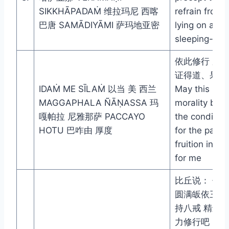
SIKKHĀPADAṀ 维拉玛尼 西喀
refrain from
巴唐 SAMĀDIYĀMI 萨玛地亚密
lying on a hi
sleeping-pla
依此修行 愿
证得道、果正
IDAṀ ME SĪLAṀ 以当 美 西兰
May this
MAGGAPHALA ÑĀṆASSA 玛
morality be
嘎帕拉 尼雅那萨 PACCAYO
the condition
HOTU 巴咋由 厚度
for the path-
fruition insig
for me
比丘说： 你
圆满皈依三宝
持八戒 精进
力修行吧！