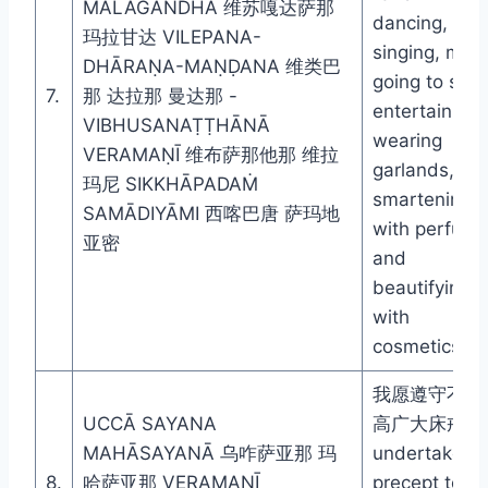
MĀLĀGANDHA 维苏嘎达萨那
dancing,
玛拉甘达 VILEPANA-
singing, musi
DHĀRAṆA-MAṆḌANA 维类巴
going to see
7.
那 达拉那 曼达那 -
entertainmen
VIBHUSANAṬṬHĀNĀ
wearing
VERAMAṆĪ 维布萨那他那 维拉
garlands,
玛尼 SIKKHĀPADAṀ
smartening
SAMĀDIYĀMI 西喀巴唐 萨玛地
with perfum
亚密
and
beautifying
with
cosmetics
我愿遵守不坐
UCCĀ SAYANA
高广大床戒 I
MAHĀSAYANĀ 乌咋萨亚那 玛
undertake th
8.
哈萨亚那 VERAMAṆĪ
precept to