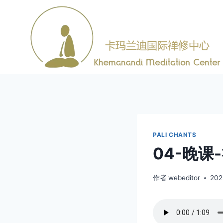
跳
到
内
容
PALI CHANTS
04-晚课
作者
webeditor
20