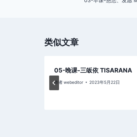
03-早课-慈悲、发愿 ME
章
导
航
类似文章
A
05-晚课-三皈依 TISARANA
22日
作者
webeditor
2023年5月22日