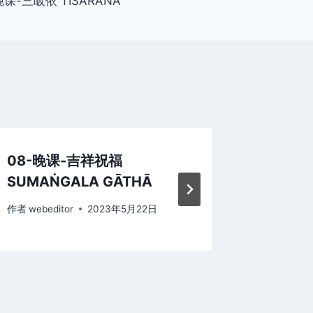
晚课-三皈依 TISARANA
08-晚课-吉祥祝福
17-三
SUMAṄGALA GĀTHĀ
作者
webed
作者
webeditor
2023年5月22日